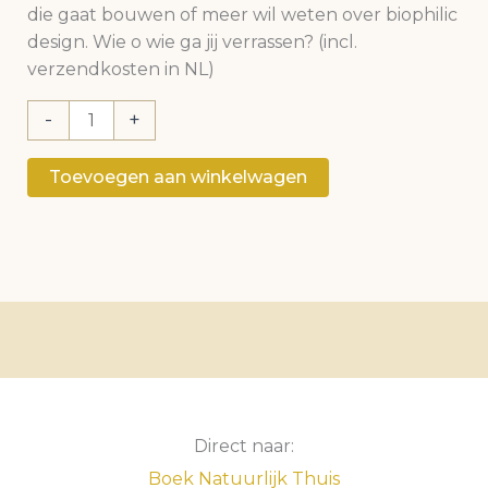
die gaat bouwen of meer wil weten over biophilic
design. Wie o wie ga jij verrassen? (incl.
verzendkosten in NL)
2x
-
+
het
boek
Toevoegen aan winkelwagen
Natuurlijk
thuis;
een
voor
jezelf
en
een
om
een
ander
Direct naar:
te
Boek Natuurlijk Thuis