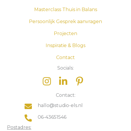
inspireren
aantal
Masterclass Thuis in Balans
Persoonlijk Gesprek aanvragen
Projecten
Inspiratie & Blogs
Contact
Socials:
Contact:
hallo@studio-els.nl
06-43651546
Postadres: