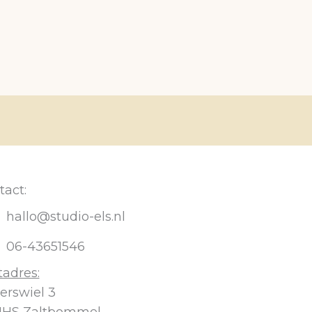
tact:
hallo@studio-els.nl
06-43651546
tadres:
erswiel 3