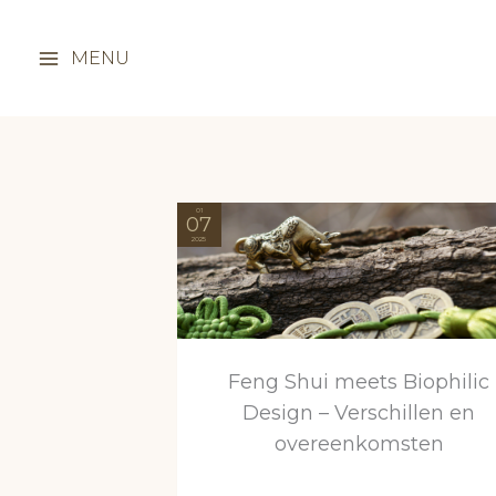
Ga
naar
MENU
de
inhoud
01
07
2025
Feng Shui meets Biophilic
Design – Verschillen en
overeenkomsten