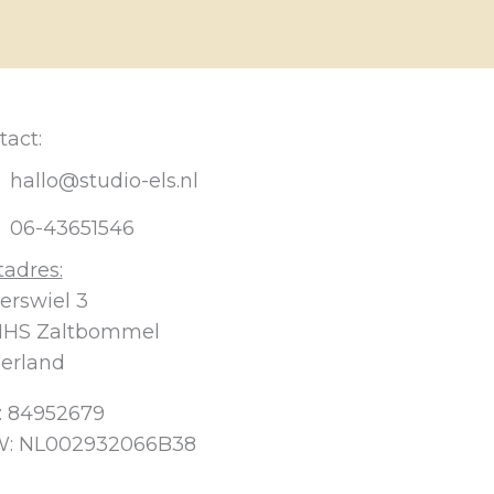
tact:
hallo@studio-els.nl
06-43651546
tadres:
erswiel 3
1HS Zaltbommel
erland
: 84952679
: NL002932066B38