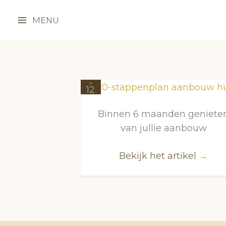
Ga
naar
MENU
de
inhoud
31
12
2022
Binnen 6 maanden geniete
van jullie aanbouw
Bekijk het artikel
→