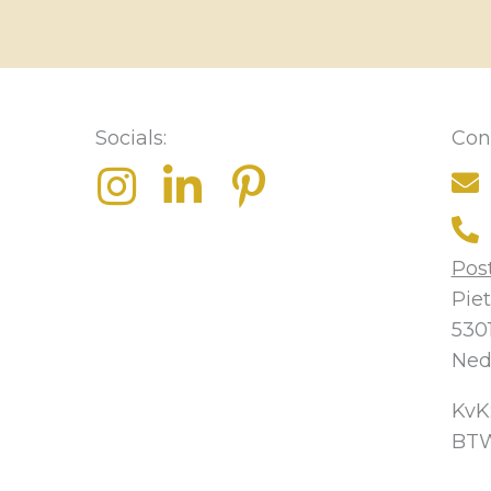
Socials:
Con
Pos
Piet
530
Ned
KvK
BTW