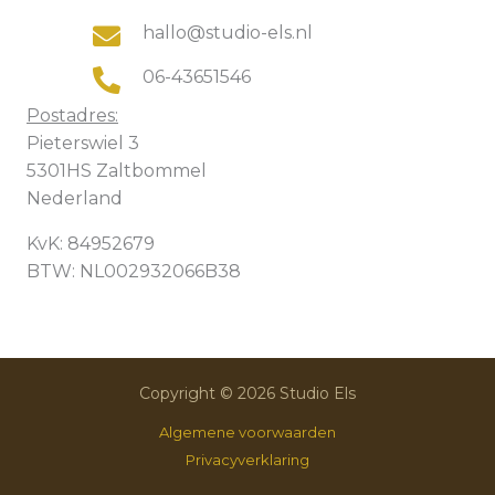
hallo@studio-els.nl
06-43651546
Postadres:
Pieterswiel 3
5301HS Zaltbommel
Nederland
KvK: 84952679
BTW: NL002932066B38
Copyright © 2026 Studio Els
Algemene voorwaarden
Privacyverklaring