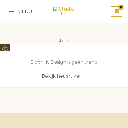
Ga
naar
MENU
de
inhoud
steen
24
03
2025
Biophilic Design is geen trend
Bekijk het artikel
→