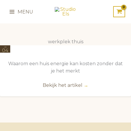
Ga
naar
MENU
de
inhoud
werkplek thuis
08
04
2026
Waarom een huis energie kan kosten zonder dat
je het merkt
Bekijk het artikel
→