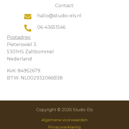
Contact:
hallo@studio-els.nl
06-43651546
Postadres:
Pieterswiel 3
5301HS Zaltbommel
Nederland
KvK: 84952679
BTW: NL002932066B38
Copyright © 2026 Studio Els
Algemene voorwaarden
Privacyverklaring