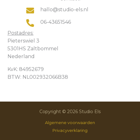
hallo@studio-els.nl
06-43651546
Postadres:
Pieterswiel 3
5301HS Zaltbommel
Nederland
KvK: 84952679
BTW: NL002932066B38
Copyright © 2026 Studio Els
Algemene voorwaarden
Privacyverklaring