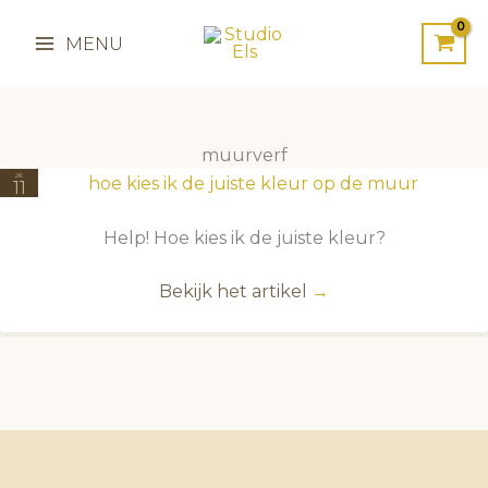
Ga
naar
MENU
de
inhoud
muurverf
26
11
2022
Help! Hoe kies ik de juiste kleur?
Bekijk het artikel
→